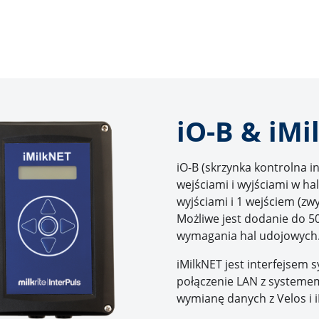
iO-B & iM
iO-B (skrzynka kontrolna i
wejściami i wyjściami w ha
wyjściami i 1 wejściem (zwy
Możliwe jest dodanie do 50
wymagania hal udojowych
iMilkNET jest interfejsem 
połączenie LAN z systemem 
wymianę danych z Velos i i