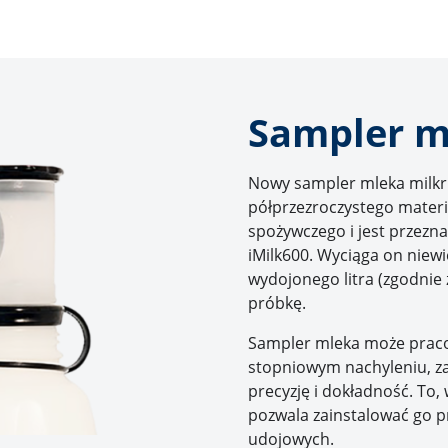
Sampler 
Nowy sampler mleka milkri
półprzezroczystego mater
spożywczego i jest przezn
iMilk600. Wyciąga on niewi
wydojonego litra (zgodnie 
próbkę.
Sampler mleka może prac
stopniowym nachyleniu, z
precyzję i dokładność. To,
pozwala zainstalować go p
udojowych.