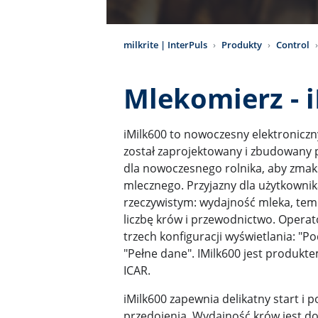
milkrite | InterPuls
Produkty
Control
Mlekomierz - 
iMilk600 to nowoczesny elektroniczn
został zaprojektowany i zbudowany pr
dla nowoczesnego rolnika, aby zmak
mlecznego. Przyjazny dla użytkownik
rzeczywistym: wydajność mleka, temp
liczbę krów i przewodnictwo. Opera
trzech konfiguracji wyświetlania: "P
"Pełne dane". IMilk600 jest produkt
ICAR.
iMilk600 zapewnia delikatny start i 
przedojenia. Wydajność krów jest d