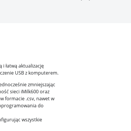
i łatwą aktualizację
ołączenie USB z komputerem.
jednocześnie zmniejszając
ność sieci iMilk600 oraz
 w formacie .csv, nawet w
 oprogramowania do
figurując wszystkie