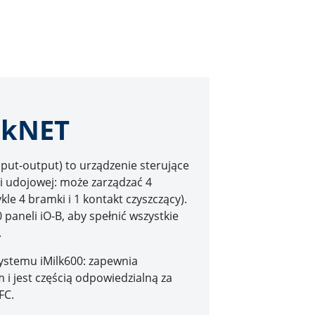
ilkNET
nput-output) to urządzenie sterujące
li udojowej: może zarządzać 4
kle 4 bramki i 1 kontakt czyszczący).
 paneli iO-B, aby spełnić wszystkie
.
systemu iMilk600: zapewnia
i jest częścią odpowiedzialną za
FC.