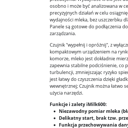
osobno i może być analizowana w c
precyzyjnych działań w celu osiągni
wydajności mleka, bez uszczerbku d
Panele są gotowe do podłączenia d
zarządzania.
Czujnik "wypełnij i opróżnij", z wyłąc
kompaktowym urządzeniem na rynku
komorze, mleko jest dokładnie mierz
zapewnia stabilne podciśnienie, co
turbulencji, zmniejszając ryzyko spie
jest łatwy do czyszczenia dzięki gładk
wewnętrznej; Czujnik można łatwo s
użycia narzędzi.
Funkcje i zalety iMilk600:
Niezawodny pomiar mleka (błą
Delikatny start, brak tzw. prz
Funkcja przechowywania dan