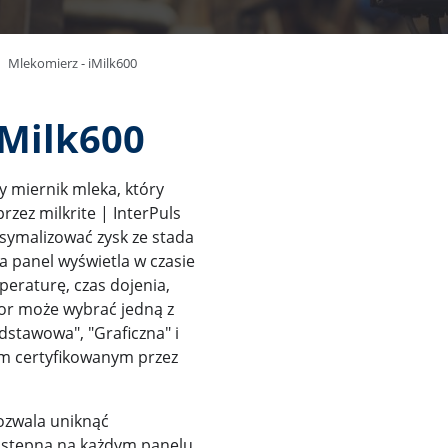
Mlekomierz - iMilk600
iMilk600
y miernik mleka, który
zez milkrite | InterPuls
symalizować zysk ze stada
a panel wyświetla w czasie
eraturę, czas dojenia,
tor może wybrać jedną z
odstawowa", "Graficzna" i
em certyfikowanym przez
pozwala uniknąć
ostępna na każdym panelu