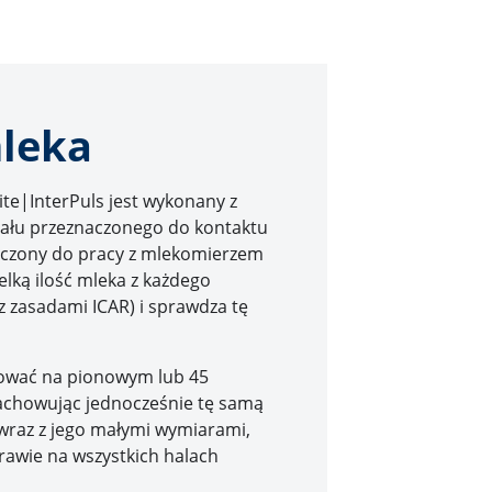
mleka
te|InterPuls jest wykonany z
iału przeznaczonego do kontaktu
aczony do pracy z mlekomierzem
elką ilość mleka z każdego
z zasadami ICAR) i sprawdza tę
ować na pionowym lub 45
achowując jednocześnie tę samą
 wraz z jego małymi wymiarami,
rawie na wszystkich halach