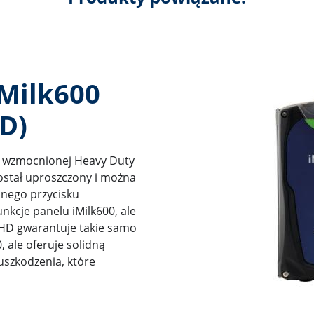
Milk600
D)
ji wzmocnionej Heavy Duty
ostał uproszczony i można
dnego przycisku
nkcje panelu iMilk600, ale
0 HD gwarantuje takie samo
, ale oferuje solidną
uszkodzenia, które