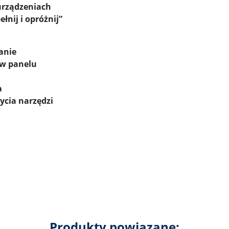
urządzeniach
nij i opróżnij”
anie
 w panelu
a
ycia narzędzi
Produkty powiązane: