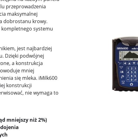
elu przeprowadzenia
ęcia maksymalnej
la dobrostanu krowy.
o kompletnego systemu
znikiem, jest najbardziej
. Dzięki podwójnej
one, a konstrukcja
 powoduje mniej
nienia się mleka. iMilk600
iej konstrukcji
erwisować, nie wymaga to
d mniejszy niż 2%)
edojenia
ych