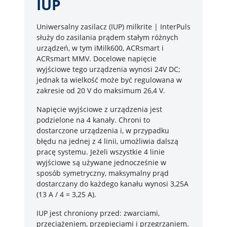
IUP
Uniwersalny zasilacz (IUP) milkrite | InterPuls
służy do zasilania prądem stałym różnych
urządzeń, w tym iMilk600, ACRsmart i
ACRsmart MMV. Docelowe napięcie
wyjściowe tego urządzenia wynosi 24V DC;
jednak ta wielkość może być regulowana w
zakresie od 20 V do maksimum 26,4 V.
Napięcie wyjściowe z urządzenia jest
podzielone na 4 kanały. Chroni to
dostarczone urządzenia i, w przypadku
błędu na jednej z 4 linii, umożliwia dalszą
pracę systemu. Jeżeli wszystkie 4 linie
wyjściowe są używane jednocześnie w
sposób symetryczny, maksymalny prąd
dostarczany do każdego kanału wynosi 3,25A
(13 A / 4 = 3,25 A).
IUP jest chroniony przed: zwarciami,
przeciążeniem, przepięciami i przegrzaniem.