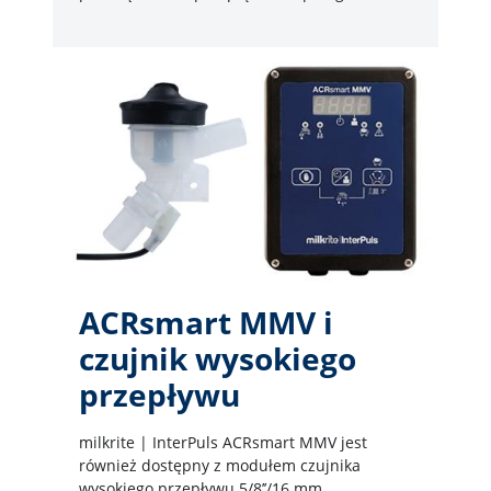
ACRsmart MMV i
czujnik wysokiego
przepływu
milkrite | InterPuls ACRsmart MMV jest
również dostępny z modułem czujnika
wysokiego przepływu 5/8’’/16 mm.