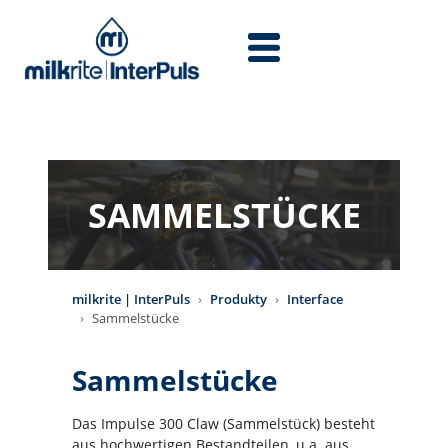
Przejdź do treści
SAMMELSTÜCKE
milkrite | InterPuls
Produkty
Interface
Sammelstücke
Sammelstücke
Das Impulse 300 Claw (Sammelstück) besteht
aus hochwertigen Bestandteilen, u.a. aus