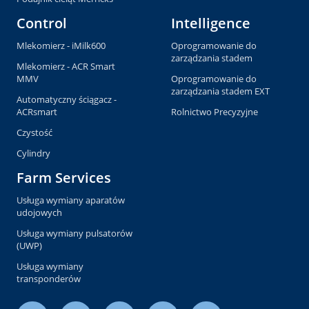
Control
Intelligence
Mlekomierz - iMilk600
Oprogramowanie do
zarządzania stadem
Mlekomierz - ACR Smart
MMV
Oprogramowanie do
zarządzania stadem EXT
Automatyczny ściągacz -
ACRsmart
Rolnictwo Precyzyjne
Czystość
Cylindry
Farm Services
Usługa wymiany aparatów
udojowych
Usługa wymiany pulsatorów
(UWP)
Usługa wymiany
transponderów