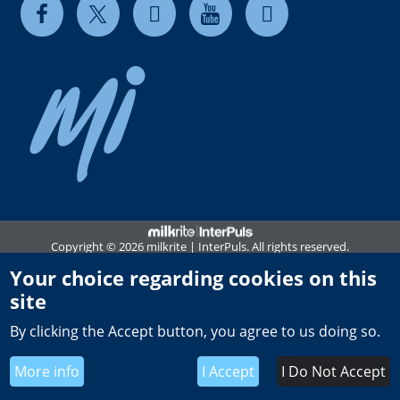
Copyright © 2026 milkrite | InterPuls. All rights reserved.
Privacy and Cookie Policy
Your choice regarding cookies on this
site
Terms of use
By clicking the Accept button, you agree to us doing so.
Whistleblowing Policy
Terms and Conditions of Sale PL
More info
I Accept
I Do Not Accept
Global General Terms of Purchase PL