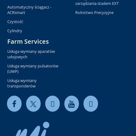
zarządzania stadem EXT
Automatyczny ściągacz -
ACRsmart
Rolnictwo Precyzyjne
Czystość
Cylindry
Farm Services
Usługa wymiany aparatów
udojowych
Usługa wymiany pulsatorów
(UWP)
Usługa wymiany
transponderów