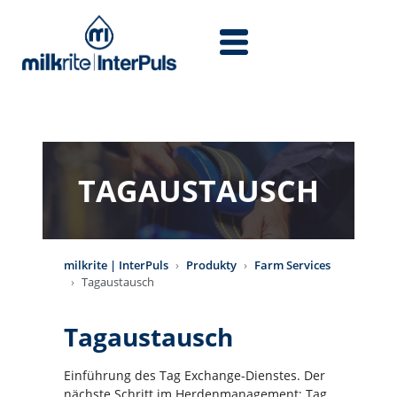
Przejdź do treści
TAGAUSTAUSCH
milkrite | InterPuls
Produkty
Farm Services
Tagaustausch
Tagaustausch
Einführung des Tag Exchange-Dienstes. Der
nächste Schritt im Herdenmanagement; Tag