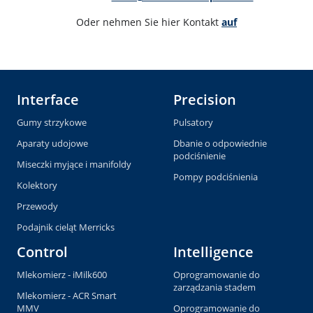
Oder nehmen Sie hier Kontakt 
auf
Interface
Precision
Gumy strzykowe
Pulsatory
Aparaty udojowe
Dbanie o odpowiednie
podciśnienie
Miseczki myjące i manifoldy
Pompy podciśnienia
Kolektory
Przewody
Podajnik cieląt Merricks
Control
Intelligence
Mlekomierz - iMilk600
Oprogramowanie do
zarządzania stadem
Mlekomierz - ACR Smart
MMV
Oprogramowanie do