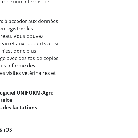
connexion internet de
urs à accéder aux données
enregistrer les
ureau. Vous pouvez
eau et aux rapports ainsi
l n’est donc plus
age avec des tas de copies
ous informe des
s visites vétérinaires et
logiciel UNIFORM-Agri:
raite
 des lactations
& iOS