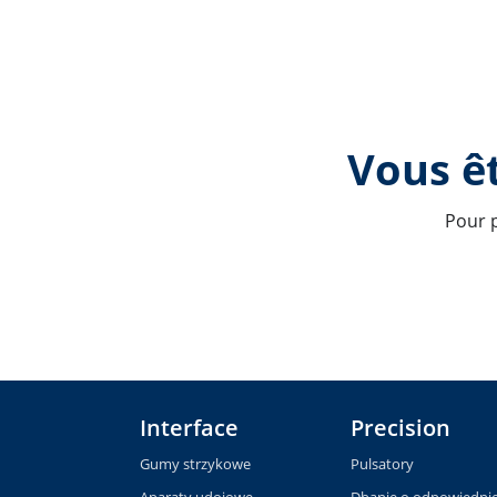
Vous êt
Pour p
Interface
Precision
Gumy strzykowe
Pulsatory
Aparaty udojowe
Dbanie o odpowiedni