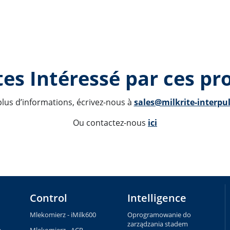
es Intéressé par ces pro
lus d’informations, écrivez-nous à 
sales@milkrite-interpu
Ou contactez-nous 
ici
Control
Intelligence
Mlekomierz - iMilk600
Oprogramowanie do
zarządzania stadem
e
Mlekomierz - ACR