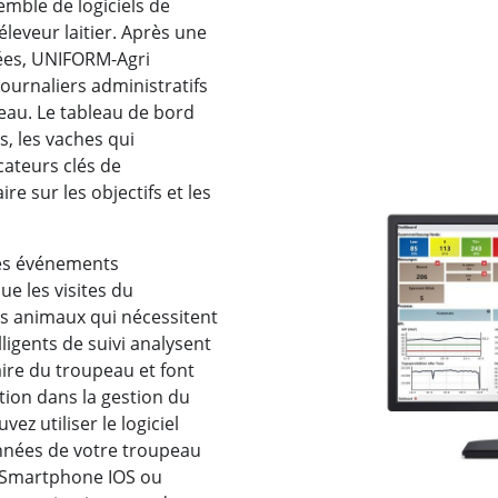
emble de logiciels de
leveur laitier. Après une
ées, UNIFORM-Agri
journaliers administratifs
eau. Le tableau de bord
, les vaches qui
cateurs clés de
e sur les objectifs et les
des événements
e les visites du
les animaux qui nécessitent
lligents de suivi analysent
itaire du troupeau et font
tion dans la gestion du
ez utiliser le logiciel
nées de votre troupeau
re Smartphone IOS ou