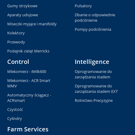
Gumy strzykowe
Pulsatory
Aparaty udojowe
Dbanie o odpowiednie
podciśnienie
Miseczki myjące i manifoldy
Pompy podciśnienia
Kolektory
Przewody
Podajnik cieląt Merricks
Control
Intelligence
Mlekomierz - iMilk600
Oprogramowanie do
zarządzania stadem
Mlekomierz - ACR Smart
MMV
Oprogramowanie do
zarządzania stadem EXT
Automatyczny ściągacz -
ACRsmart
Rolnictwo Precyzyjne
Czystość
Cylindry
Farm Services