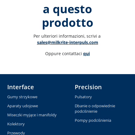
a questo
prodotto
Per ulteriori informazioni, scrivi a 
sales@milkrite-interpuls.com
Oppure contattaci 
qui
Interface
Precision
Gumy strzykowe
Pulsatory
Aparaty udojowe
Dbanie o odpowiednie
podciśnienie
Miseczki myjące i manifoldy
Pompy podciśnienia
Kolektory
Przewody