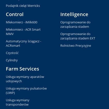
Podajnik cieląt Merricks
Control
Intelligence
Mlekomierz - iMilk600
Oprogramowanie do
zarządzania stadem
Mlekomierz - ACR Smart
MMV
Oprogramowanie do
zarządzania stadem EXT
Automatyczny ściągacz -
ACRsmart
Rolnictwo Precyzyjne
Czystość
Cylindry
Farm Services
Usługa wymiany aparatów
udojowych
Usługa wymiany pulsatorów
(UWP)
Usługa wymiany
transponderów