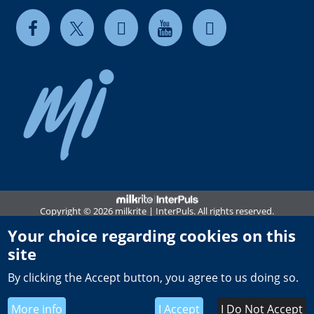
Copyright © 2026 milkrite | InterPuls. All rights reserved.
Privacy and Cookie Policy
Your choice regarding cookies on this
site
Terms of use
By clicking the Accept button, you agree to us doing so.
Whistleblowing Policy
Terms and Conditions of Sale PL
More info
I Accept
I Do Not Accept