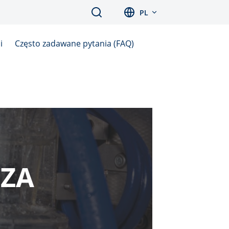
Search
PL
i
Często zadawane pytania (FAQ)
EZA