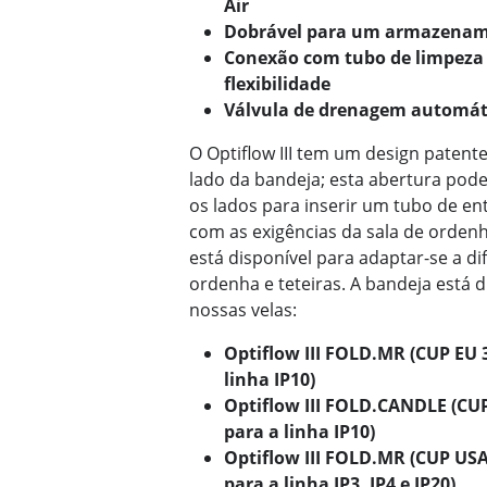
Air
Dobrável para um armazenam
Conexão com tubo de limpeza 
flexibilidade
Válvula de drenagem automát
O Optiflow III tem um design paten
lado da bandeja; esta abertura pod
os lados para inserir um tubo de e
com as exigências da sala de orden
está disponível para adaptar-se a d
ordenha e teteiras. A bandeja está 
nossas velas:
Optiflow III FOLD.MR (CUP EU 
linha IP10)
Optiflow III FOLD.CANDLE (CUP
para a linha IP10)
Optiflow III FOLD.MR (CUP USA
para a linha IP3, IP4 e IP20)