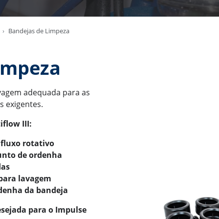
Bandejas de Limpeza
impeza
lavagem adequada para as
s exigentes.
flow III:
fluxo rotativo
junto de ordenha
das
 para lavagem
rdenha da bandeja
esejada para o Impulse