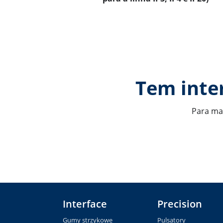
Tem inte
Para mai
Interface
Precision
Gumy strzykowe
Pulsatory