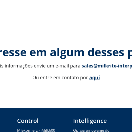
resse em algum desses 
s informações envie um e-mail para 
sales@milkrite-inter
Ou entre em contato por 
aqui
Control
Intelligence
Mlekomierz - iMilk600
Oprogramowanie do