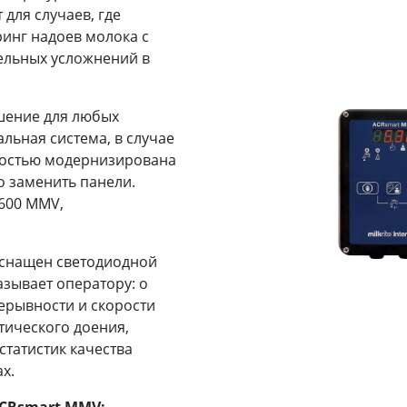
для случаев, где
инг надоев молока с
ельных усложнений в
шение для любых
альная система, в случае
костью модернизирована
о заменить панели.
k600 MMV,
снащен светодиодной
азывает оператору: о
ерывности и скорости
тического доения,
статистик качества
х.