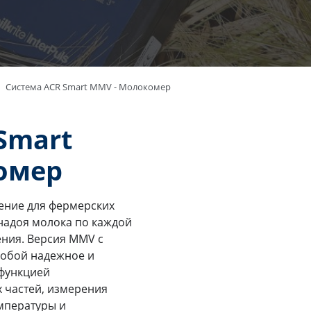
Система ACR Smart MMV - Молокомер
Smart
комер
ение для фермерских
 надоя молока по каждой
ения. Версия MMV с
собой надежное и
 функцией
 частей, измерения
мпературы и