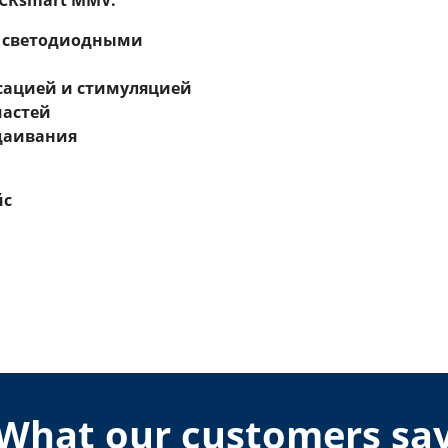
CRsmart MMV:
с светодиодными
сацией и стимуляцией
частей
едаивания
йс
What our customers sa