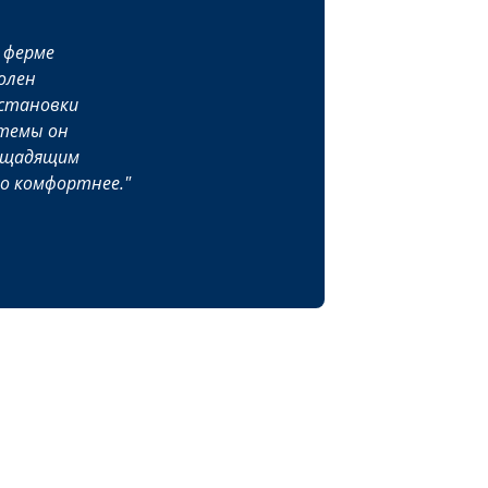
о ферме
олен
установки
стемы он
т щадящим
го комфортнее.