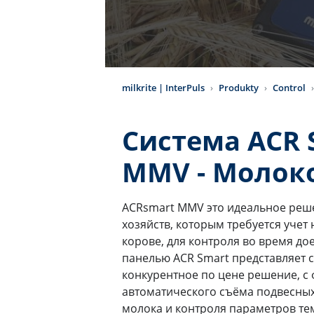
milkrite | InterPuls
Produkty
Control
Система ACR 
MMV - Моло
ACRsmart MMV это идеальное реш
хозяйств, которым требуется учет
корове, для контроля во время до
панелью ACR Smart представляет 
конкурентное по цене решение, с
автоматического съёма подвесных
молока и контроля параметров те