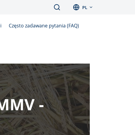
Search
PL
i
Często zadawane pytania (FAQ)
MMV -