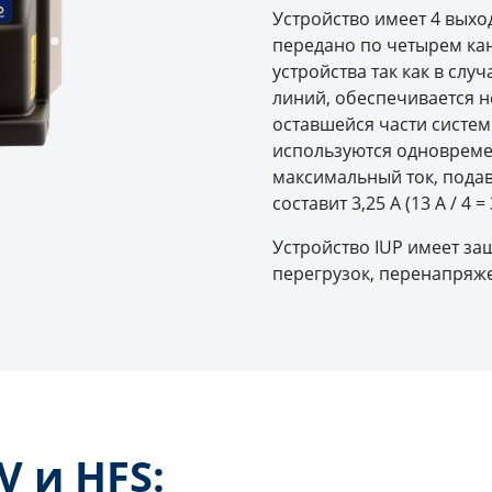
Устройство имеет 4 выхо
передано по четырем ка
устройства так как в слу
линий, обеспечивается 
оставшейся части систем
используются одновреме
максимальный ток, пода
составит 3,25 А (13 А / 4 = 
Устройство IUP имеет за
перегрузок, перенапряже
V и HFS: