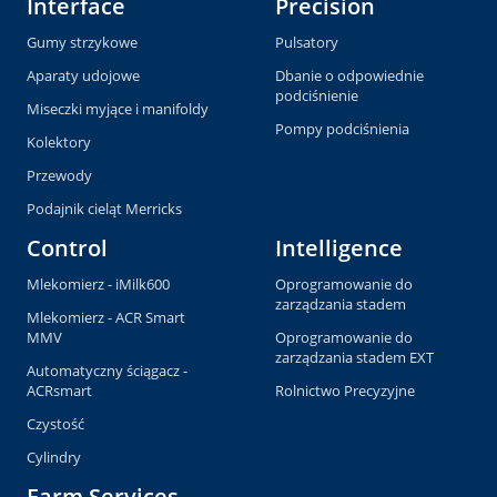
Interface
Precision
Gumy strzykowe
Pulsatory
Aparaty udojowe
Dbanie o odpowiednie
podciśnienie
Miseczki myjące i manifoldy
Pompy podciśnienia
Kolektory
Przewody
Podajnik cieląt Merricks
Control
Intelligence
Mlekomierz - iMilk600
Oprogramowanie do
zarządzania stadem
Mlekomierz - ACR Smart
MMV
Oprogramowanie do
zarządzania stadem EXT
Automatyczny ściągacz -
ACRsmart
Rolnictwo Precyzyjne
Czystość
Cylindry
Farm Services