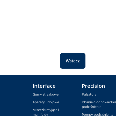
Wstecz
Interface
Precision
Gumy strzykowe
Pulsatory
Aparaty udojowe
Dbanie o odpowiedni
podciśnienie
Miseczki myjące i
manifoldy
Pompy podciśnienia