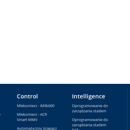
Control
Intelligence
Mlekomierz - iMilk600
Oprogramowanie do
zarządzania stadem
e
Mlekomierz - ACR
Smart MMV
Oprogramowanie do
zarządzania stadem
Automatyczny ściągacz