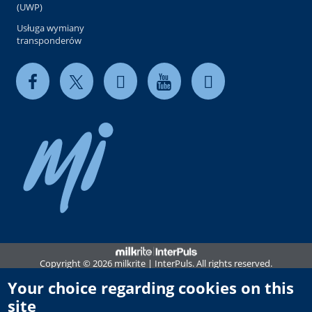
(UWP)
Usługa wymiany
transponderów
Copyright © 2026 milkrite | InterPuls. All rights reserved.
Privacy and Cookie Policy
Your choice regarding cookies on this
site
Terms of use